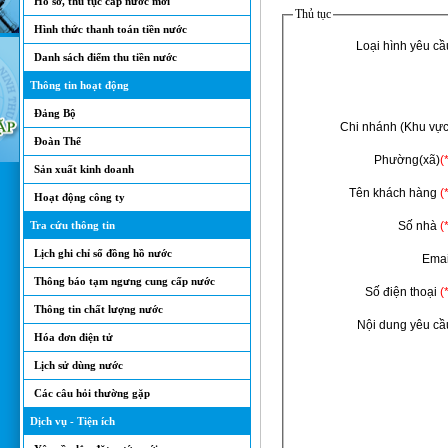
Hồ sơ, thủ tục cấp nước mới
Thủ tục
Hình thức thanh toán tiền nước
Loại hình yêu cầ
Danh sách điểm thu tiền nước
Thông tin hoạt động
Đảng Bộ
Chi nhánh (Khu vực
Đoàn Thể
Phường(xã)
(
Sản xuất kinh doanh
Tên khách hàng
(
Hoạt động công ty
Tra cứu thông tin
Số nhà
(
Lịch ghi chỉ số đồng hồ nước
Emai
Thông báo tạm ngưng cung cấp nước
Số điện thoại
(
Thông tin chất lượng nước
Nội dung yêu cầ
Hóa đơn điện tử
Lịch sử dùng nước
Các câu hỏi thường gặp
Dịch vụ - Tiện ích