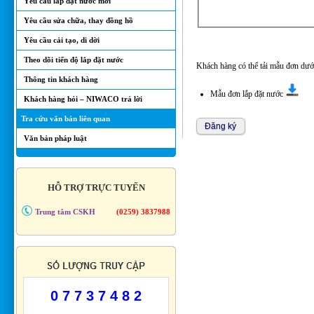
Yêu cầu lắp đặt nước mới
Yêu cầu sửa chữa, thay đồng hồ
Yêu cầu cải tạo, di dời
Theo dõi tiến độ lắp đặt nước
Khách hàng có thể tải mẫu đơn dưới
Thông tin khách hàng
Mẫu đơn lắp đặt nước
Khách hàng hỏi – NIWACO trả lời
Tra cứu văn bản liên quan
Văn bản pháp luật
HỖ TRỢ TRỰC TUYẾN
Trung tâm CSKH
(0259) 3837988
0 7 7 3 7 4 8 2