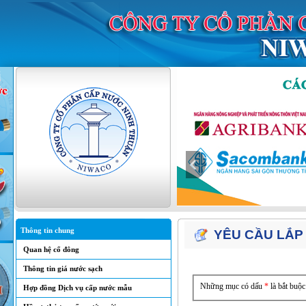
Thông tin chung
YÊU CẦU LẮP Đ
Quan hệ cổ đông
Thông tin giá nước sạch
Những mục có dấu
*
là bắt buộc
Hợp đồng Dịch vụ cấp nước mẫu