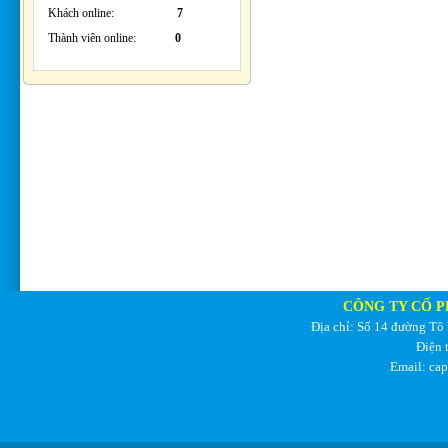
Khách online:
7
Thành viên online:
0
CÔNG TY CỔ P
Địa chỉ: Số 14 đường Tô
Điện 
Email: ca