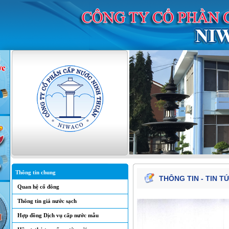
Thông tin chung
THÔNG TIN - TIN T
Quan hệ cổ đông
Thông tin giá nước sạch
Hợp đồng Dịch vụ cấp nước mẫu