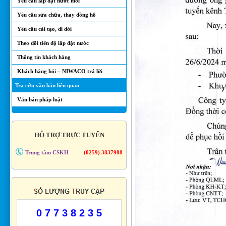
Yêu cầu lắp đặt nước mới
Yêu cầu sửa chữa, thay đồng hồ
Yêu cầu cải tạo, di dời
Theo dõi tiến độ lắp đặt nước
Thông tin khách hàng
Khách hàng hỏi – NIWACO trả lời
Tra cứu văn bản liên quan
Văn bản pháp luật
HỖ TRỢ TRỰC TUYẾN
Trung tâm CSKH
(0259) 3837988
0 7 7 3 8 2 3 5