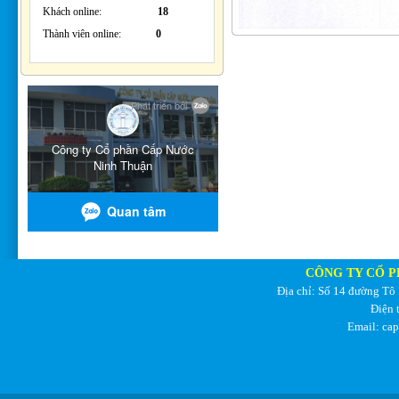
Khách online:
18
Thành viên online:
0
CÔNG TY CỔ P
Địa chỉ: Số 14 đường Tô
Điện 
Email: ca