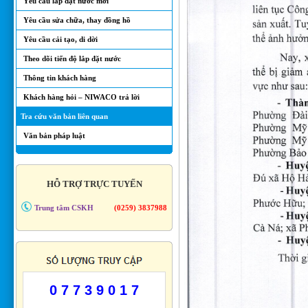
Yêu cầu lắp đặt nước mới
Yêu cầu sửa chữa, thay đồng hồ
Yêu cầu cải tạo, di dời
Theo dõi tiến độ lắp đặt nước
Thông tin khách hàng
Khách hàng hỏi – NIWACO trả lời
Tra cứu văn bản liên quan
Văn bản pháp luật
HỖ TRỢ TRỰC TUYẾN
Trung tâm CSKH
(0259) 3837988
0 7 7 3 9 0 1 7