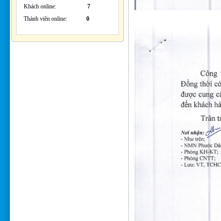
Khách online:
7
Thành viên online:
0