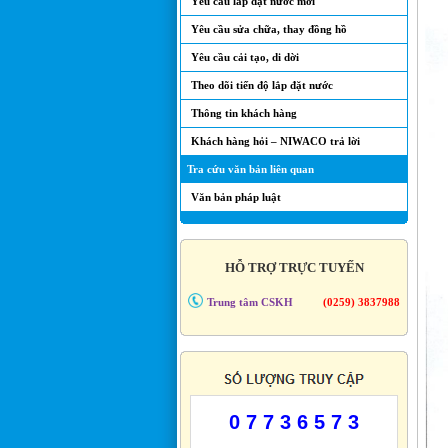
Yêu cầu lắp đặt nước mới
Yêu cầu sửa chữa, thay đồng hồ
Yêu cầu cải tạo, di dời
Theo dõi tiến độ lắp đặt nước
Thông tin khách hàng
Khách hàng hỏi – NIWACO trả lời
Tra cứu văn bản liên quan
Văn bản pháp luật
HỖ TRỢ TRỰC TUYẾN
Trung tâm CSKH
(0259) 3837988
0 7 7 3 6 5 7 3