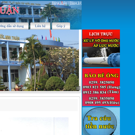
Đăng nhập
|
Đăng ký
ớng dẫn sử dụng
Liên hệ
Góp ý