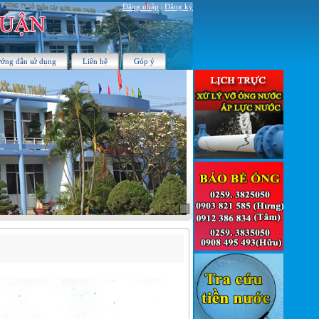
Đăng nhập
|
Đăng ký
ớng dẫn sử dụng
Liên hệ
Góp ý