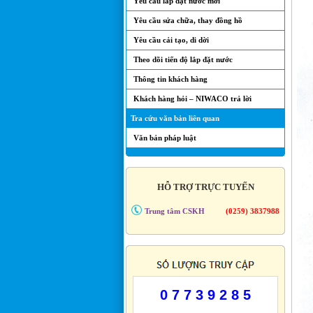
Yêu cầu lắp đặt nước mới
Yêu cầu sửa chữa, thay đồng hồ
Yêu cầu cải tạo, di dời
Theo dõi tiến độ lắp đặt nước
Thông tin khách hàng
Khách hàng hỏi – NIWACO trả lời
Tra cứu văn bản liên quan
Văn bản pháp luật
HỖ TRỢ TRỰC TUYẾN
Trung tâm CSKH
(0259) 3837988
0 7 7 3 9 2 8 5