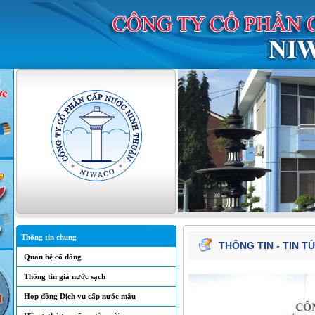
Thông tin chung
THÔNG TIN - TIN T
Quan hệ cổ đông
Thông tin giá nước sạch
Hợp đồng Dịch vụ cấp nước mẫu