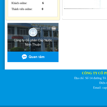
Khách online:
6
Thành viên online:
0
CÔNG TY CỔ P
Địa chỉ: Số 14 đường Tô
Điện 
Email: ca