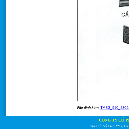
File đính kèm
:
TMBG_910_23092
CÔNG TY CỔ P
Địa chỉ: Số 14 đường Tô