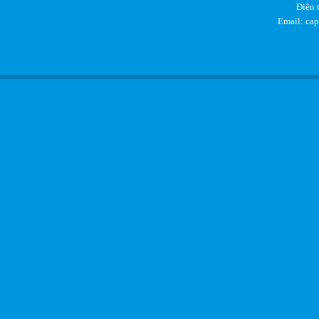
Điện 
Email: ca