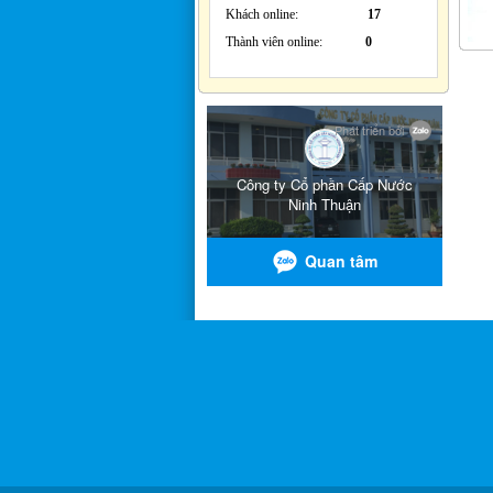
Khách online:
17
Thành viên online:
0