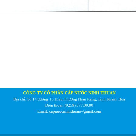
CÔNG TY CỔ PHẦN CẤP NƯỚC NINH THUẬN
Địa chỉ: Số 14 đường Tô Hiệu, Phường Phan Rang, Tỉnh Khánh Hòa
Điện thoại: (0259) 377.80.80
Email: capnuocninhthuan@gmail.com