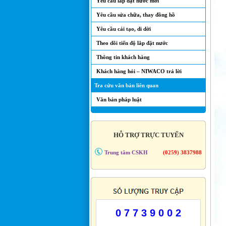
Yêu cầu lắp đặt nước mới
Yêu cầu sửa chữa, thay đồng hồ
Yêu cầu cải tạo, di dời
Theo dõi tiến độ lắp đặt nước
Thông tin khách hàng
Khách hàng hỏi – NIWACO trả lời
Tra cứu văn bản liên quan
Văn bản pháp luật
HỖ TRỢ TRỰC TUYẾN
Trung tâm CSKH
(0259) 3837988
0 7 7 3 9 0 0 2