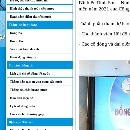
Hồ sơ, thủ tục cấp nước mới
Bãi biển Bình Sơn – Nin
niên năm 2021 của Công 
Hình thức thanh toán tiền nước
Danh sách điểm thu tiền nước
Thành phần tham dự bao
Thông tin hoạt động
Đảng Bộ
- Các thành viên Hội đồn
Đoàn Thể
- Các cổ đông và đại di
Sản xuất kinh doanh
Hoạt động công ty
Tra cứu thông tin
Lịch ghi chỉ số đồng hồ nước
Thông báo tạm ngưng cung cấp nước
Thông tin chất lượng nước
Hóa đơn điện tử
Lịch sử dùng nước
Các câu hỏi thường gặp
Dịch vụ - Tiện ích