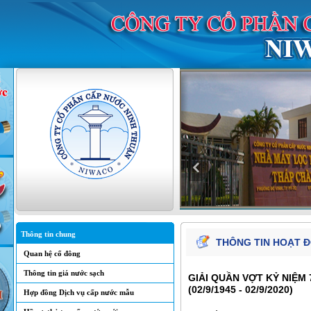
Thông tin chung
THÔNG TIN HOẠT 
Quan hệ cổ đông
Thông tin giá nước sạch
GIẢI QUẦN VỢT KỶ NIỆM
(02/9/1945 - 02/9/2020)
Hợp đồng Dịch vụ cấp nước mẫu