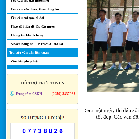
Yêu cầu lắp đặt nước mới
Yêu cầu sửa chữa, thay đồng hồ
Yêu cầu cải tạo, di dời
Theo dõi tiến độ lắp đặt nước
Thông tin khách hàng
Khách hàng hỏi – NIWACO trả lời
Tra cứu văn bản liên quan
Văn bản pháp luật
HỖ TRỢ TRỰC TUYẾN
Trung tâm CSKH
(0259) 3837988
Sau một ngày thi đấu sôi
tốt đẹp. Các vận độ
0 7 7 3 8 8 2 6