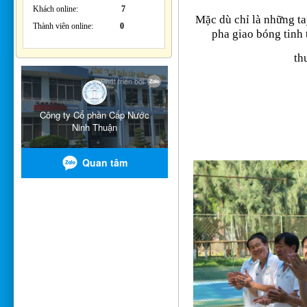
Khách online:
7
Mặc dù chỉ là những t
Thành viên online:
0
pha giao bóng tinh
th