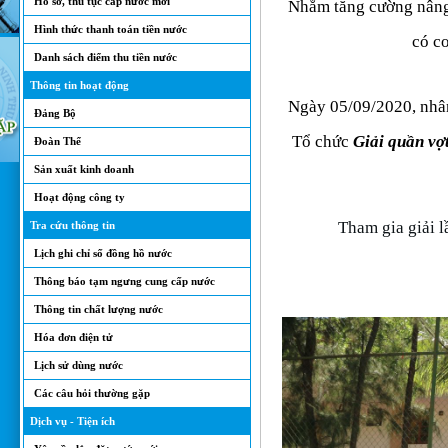
Hồ sơ, thủ tục cấp nước mới
Nhằm tăng cường nâng 
Hình thức thanh toán tiền nước
có cơ
Danh sách điểm thu tiền nước
Thông tin hoạt động
Ngày 05/09/2020, nhâ
Đảng Bộ
Tổ chức
Giải quần vợ
Đoàn Thể
Sản xuất kinh doanh
Hoạt động công ty
Tham gia giải l
Tra cứu thông tin
Lịch ghi chỉ số đồng hồ nước
Thông báo tạm ngưng cung cấp nước
Thông tin chất lượng nước
Hóa đơn điện tử
Lịch sử dùng nước
Các câu hỏi thường gặp
Dịch vụ - Tiện ích