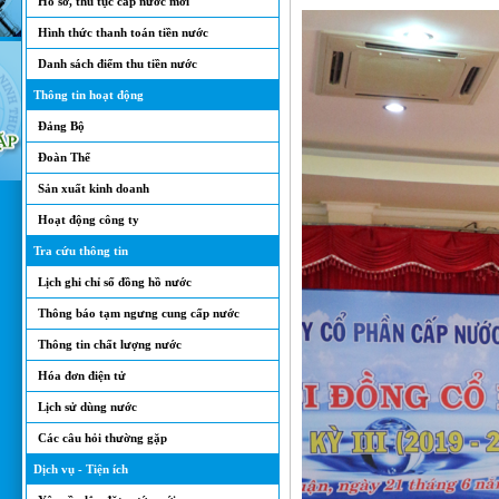
Hồ sơ, thủ tục cấp nước mới
Hình thức thanh toán tiền nước
Danh sách điểm thu tiền nước
Thông tin hoạt động
Đảng Bộ
Đoàn Thể
Sản xuất kinh doanh
Hoạt động công ty
Tra cứu thông tin
Lịch ghi chỉ số đồng hồ nước
Thông báo tạm ngưng cung cấp nước
Thông tin chất lượng nước
Hóa đơn điện tử
Lịch sử dùng nước
Các câu hỏi thường gặp
Dịch vụ - Tiện ích