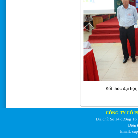
Kết thúc đại hội
CÔNG TY CỔ P
Địa chỉ: Số 14 đường Tô
Điện 
Email: ca