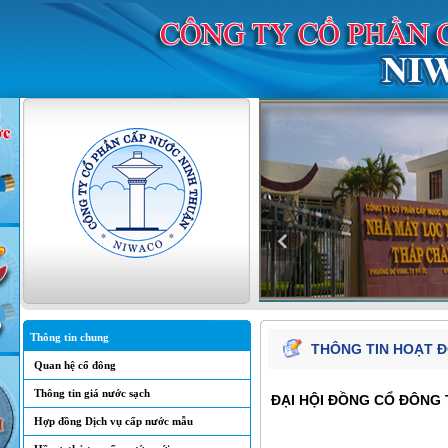
Thông tin chung
THÔNG TIN HOẠT 
Quan hệ cổ đông
Thông tin giá nước sạch
ĐẠI HỘI ĐỒNG CỔ ĐÔNG
Hợp đồng Dịch vụ cấp nước mẫu