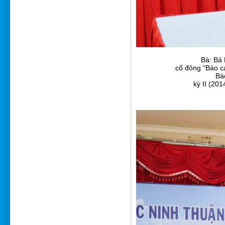
Bà: Bá 
cổ đông “Báo cá
Bá
kỳ II (20