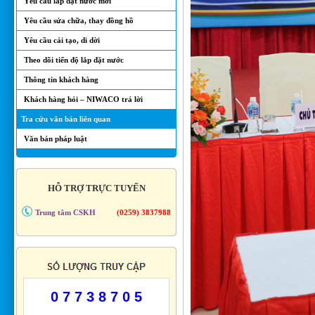
Yêu cầu lắp đặt nước mới
Yêu cầu sửa chữa, thay đồng hồ
Yêu cầu cải tạo, di dời
Theo dõi tiến độ lắp đặt nước
Thông tin khách hàng
Khách hàng hỏi – NIWACO trả lời
Tra cứu văn bản liên quan
Văn bản pháp luật
HỖ TRỢ TRỰC TUYẾN
Trung tâm CSKH
(0259) 3837988
0 7 7 3 8 7 0 5