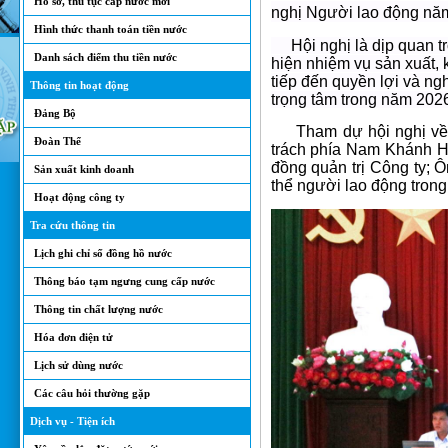
Hồ sơ, thủ tục cấp nước mới
nghị Người lao động nă
Hình thức thanh toán tiền nước
Hội nghị là dịp quan tr
Danh sách điểm thu tiền nước
hiện nhiệm vụ sản xuất, 
tiếp đến quyền lợi và n
Thông tin hoạt động
trọng tâm trong năm 202
Đảng Bộ
Tham dự hội nghị
về
Đoàn Thể
trách phía Nam Khánh H
đồng quản trị Công ty;
Sản xuất kinh doanh
thể người lao động tron
Hoạt động công ty
Tra cứu thông tin
Lịch ghi chỉ số đồng hồ nước
Thông báo tạm ngưng cung cấp nước
Thông tin chất lượng nước
Hóa đơn điện tử
Lịch sử dùng nước
Các câu hỏi thường gặp
Dịch vụ - Tiện ích