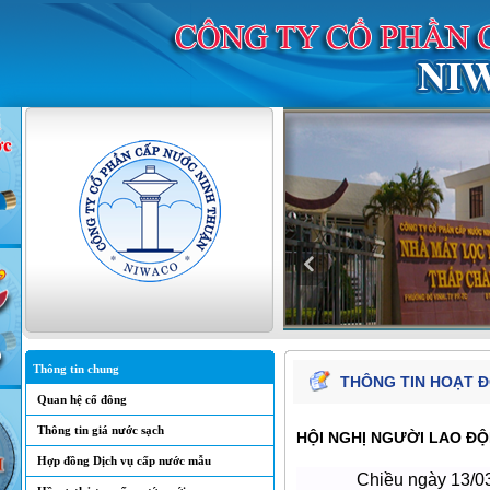
Thông tin chung
THÔNG TIN HOẠT 
Quan hệ cổ đông
Thông tin giá nước sạch
HỘI NGHỊ NGƯỜI LAO ĐỘ
Hợp đồng Dịch vụ cấp nước mẫu
Chiều ngày 13/03