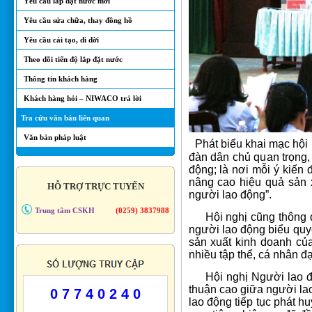
Yêu cầu lắp đặt nước mới
Yêu cầu sửa chữa, thay đồng hồ
Yêu cầu cải tạo, di dời
Theo dõi tiến độ lắp đặt nước
Thông tin khách hàng
Khách hàng hỏi – NIWACO trả lời
Tra cứu văn bản liên quan
Văn bản pháp luật
Phát biểu khai mạc hội
đàn dân chủ quan trọng,
động; là nơi mỗi ý kiến
nâng cao hiệu quả sản x
HỖ TRỢ TRỰC TUYẾN
người lao động”.
Trung tâm CSKH
(0259) 3837988
Hội nghị cũng thông qua
người lao động biểu quy
sản xuất kinh doanh c
nhiều tập thể, cá nhân 
Hội nghị Người lao độn
thuận cao giữa người lao
0 7 7 4 0 2 4 0
lao động tiếp tục phát hu