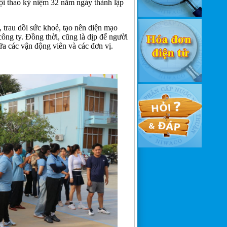
thao kỷ niệm 32 năm ngày thành lập
trau dồi sức khoẻ, tạo nên diện mạo
 công ty. Đồng thời, cũng là dịp để người
iữa các vận động viên và các đơn vị.