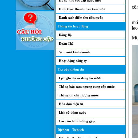
Hồ sơ, thủ tục cấp nước mới
Sá
côn
Hình thức thanh toán tiền nước
Hội
Danh sách điểm thu tiền nước
mới
Thông tin hoạt động
lao
Đảng Bộ
Một
Đoàn Thể
Sản xuất kinh doanh
Hoạt động công ty
Tra cứu thông tin
Lịch ghi chỉ số đồng hồ nước
Thông báo tạm ngưng cung cấp nước
Thông tin chất lượng nước
Hóa đơn điện tử
Lịch sử dùng nước
Các câu hỏi thường gặp
Dịch vụ - Tiện ích