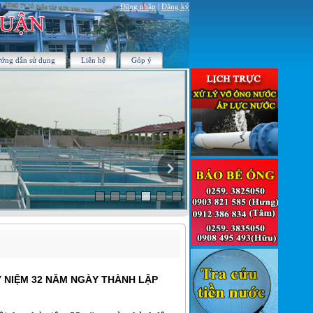
Đăng nhập
|
Đăng ký
ớng dẫn sử dụng
Liên hệ
Góp ý
 NIỆM 32 NĂM NGÀY THÀNH LẬP