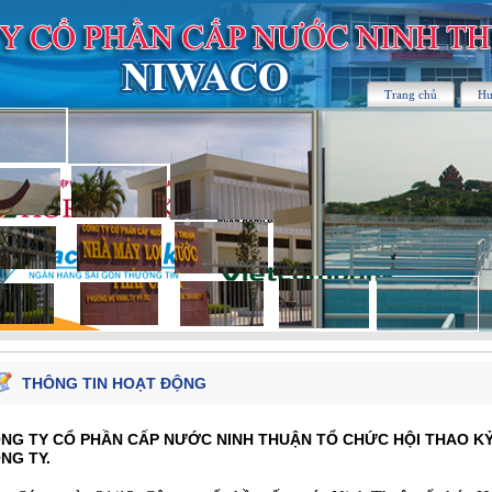
Trang chủ
Hư
THÔNG TIN HOẠT ĐỘNG
NG TY CỔ PHẦN CẤP NƯỚC NINH THUẬN TỔ CHỨC HỘI THAO KỶ
NG TY.