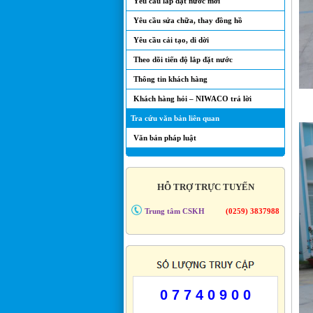
Yêu cầu lắp đặt nước mới
Yêu cầu sửa chữa, thay đồng hồ
Yêu cầu cải tạo, di dời
Theo dõi tiến độ lắp đặt nước
Thông tin khách hàng
Khách hàng hỏi – NIWACO trả lời
Tra cứu văn bản liên quan
Văn bản pháp luật
HỖ TRỢ TRỰC TUYẾN
Trung tâm CSKH
(0259) 3837988
0 7 7 4 0 9 0 0