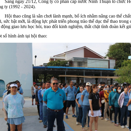
ng ngày 21/12, Công ty cổ phần cấp nước Ninh Thuận tổ chức Hội 
g ty (1992 - 2024).
 thao cũng là sân chơi lành mạnh, bổ ích nhằm nâng cao thể chất, 
, sức bật mới, là động lực phát triển phong trào thể dục thể thao trong
 động giao lưu học hỏi, trao đổi kinh nghiệm, thắt chặt tình đoàn kết g
 số hình ảnh tại hội thao: