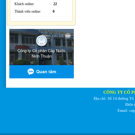
Khách online:
22
Thành viên online:
0
CÔNG TY CỔ P
Địa chỉ: Số 14 đường Tô
Điện 
Email: ca