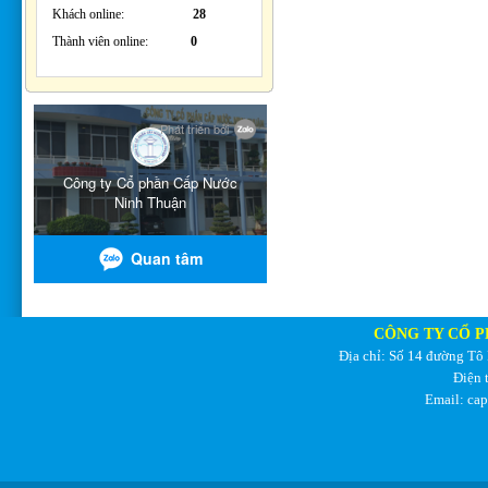
Khách online:
28
Thành viên online:
0
CÔNG TY CỔ P
Địa chỉ: Số 14 đường Tô
Điện 
Email: ca