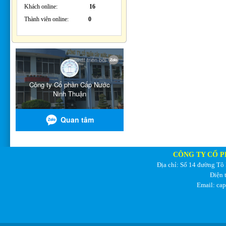
Khách online:
16
Thành viên online:
0
CÔNG TY CỔ P
Địa chỉ: Số 14 đường Tô
Điện 
Email: ca