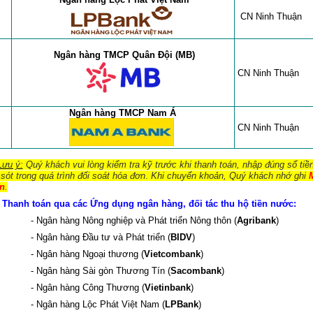
CN
Ninh Thuận
Ngân hàng TMCP Quân Đội (MB)
CN
Ninh Thuận
Ngân hàng TMCP Nam Á
CN
Ninh Thuận
Lưu ý:
Quý khách vui lòng kiểm tra kỹ trước khi thanh toán, nhập đúng số tiền
 sót trong quá trình đối soát hóa đơn
.
Khi chuyển khoản, Quý khách nhớ ghi
n
.
 Thanh toán qua các Ứng dụng ngân hàng, đối tác thu hộ tiền nước:
Ngân hàng Nông nghiệp và Phát triển Nông thôn (
Agribank
)
Ngân hàng Đầu tư và Phát triển (
BIDV
)
Ngân hàng Ngoại thương (
Vietcombank
)
Ngân hàng Sài gòn Thương Tín (
Sacombank
)
Ngân hàng Công Thương (
Vietinbank
)
Ngân hàng Lộc Phát Việt Nam (
LPBank
)