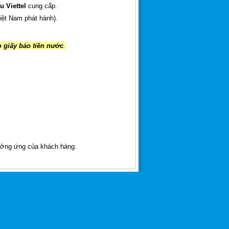
u Viettel
cung cấp.
iệt Nam phát hành).
 giấy báo tiền nước
.
ởng ứng của khách hàng.