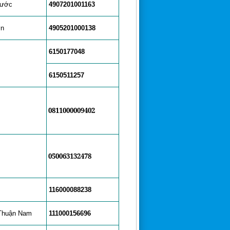
hước
4907201001163
ơn
4905201000138
6150177048
6150511257
0811000009402
050063132478
116000088238
Thuận Nam
111000156696