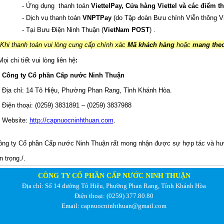
Ứng dụng thanh toán
ViettelPay, Cửa hàng Viettel và các điểm th
Dịch vụ thanh toán
VNPTPay
(do Tập đoàn Bưu chính Viễn thông V
Tại Bưu Điện Ninh Thuận (
VietNam POST
) .
Khi thanh toán vui lòng cung cấp chính xác
Mã khác
h
hàng
hoặc
mang theo
i chi tiết vui lòng liên hệ
:
ng ty Cổ phần Cấp nước Ninh Thuận
 chỉ: 14 Tô Hiệu, Phường Phan Rang, Tỉnh Khánh Hòa.
n thoại: (0259) 3831891 – (0259) 3837988
bsite:
http://capnuocninhthuan.com
.
g ty Cổ phần Cấp nước Ninh Thuận rất mong nhận được sự hợp tác và hư
n trọng./.
CÔNG TY CỔ PHẦN CẤP NƯỚC NINH THUẬN
Địa chỉ: Số 14 đường Tô Hiệu, Phường Phan Rang, Tỉnh Khánh Hòa
Điện thoại: (0259) 377.80.80
Email: capnuocninhthuan@gmail.com