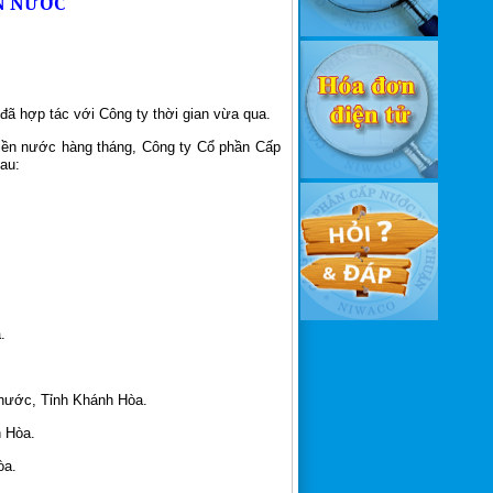
N NƯỚC
hợp tác với Công ty thời gian vừa qua.
tiền nước hàng tháng, Công ty Cổ phần Cấp
au:
.
.
hước, Tỉnh Khánh Hòa.
h Hòa.
òa.