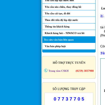
Yêu cầu lắp đặt nước mới
+ 
Yêu cầu sửa chữa, thay đồng hồ
Lư
Yêu cầu cải tạo, di dời
2/
Theo dõi tiến độ lắp đặt nước
Thông tin khách hàng
tài
Để 
Khách hàng hỏi – NIWACO trả lời
(th
Tra cứu văn bản liên quan
b) 
Côn
Văn bản pháp luật
Tà
HỖ TRỢ TRỰC TUYẾN
Trung tâm CSKH
(0259) 3837988
0 7 7 3 7 7 0 5