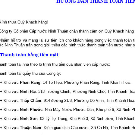
HƯỚNG DẪN THANH TOÁN TIỀ
nh thưa Quý Khách hàng!
g ty Cổ phần Cấp nước Ninh Thuận chân thành cảm ơn Quý Khách hàng đã 
m hỗ trợ và mang lại sự tiện ích cho khách hàng trong việc thanh toán 
c Ninh Thuận trân trọng giới thiệu các hình thức thanh toán tiền nước như s
. Thanh toán bằng tiền mặt
:
hanh toán tại nhà theo lộ trình thu tiền của nhân viên cấp nước;
hanh toán tại quầy thu của Công ty:
Khu vực
Phan Rang
: 14 Tô Hiệu, Phường
Phan Rang, Tỉnh Khánh Hòa.
Khu vực
Ninh Hải
: 318 Trường Chinh, Phường Ninh Chử, Tỉnh Khánh Hòa
Khu vực
Tháp Chàm
: 914 đường 21/8, Phường Đô Vinh, Tỉnh Khánh Hòa
Khu vực
Ninh Phước
: Nhà Máy Nước Phước Dân, Khu phố 6, Xã Ninh P
Khu vực
Ninh Sơn
: 03 Lý Tự Trọng, Khu Phố 3, Xã Ninh Sơn, Tỉnh Khán
Khu vực
Thuận Nam
: Điểm giao dịch Cấp nước, Xã Cà Ná, Tỉnh Khánh H