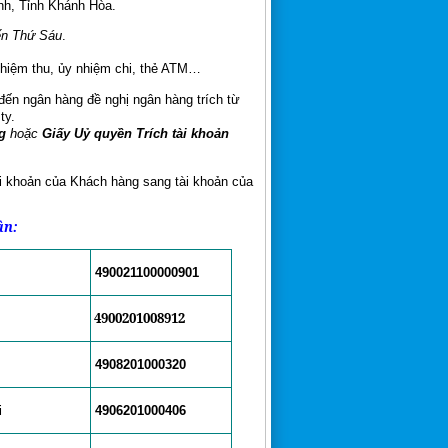
nh, Tỉnh Khánh Hòa.
ến Thứ Sáu
.
hiệm thu, ủy nhiệm chi, thẻ ATM…
đến ngân hàng đề nghị ngân hàng trích từ
ty.
g
hoặc
Giấy Uỷ quyền Trích tài khoản
 khoản của Khách hàng sang tài khoản của
ận:
490021100000901
4900201008912
4908201000320
i
4906201000406