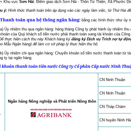
Khu vực
Sơn Hải
: Điểm giao dịch Sơn Hải - Thôn Từ Thiện, Xã Phước Di
u ý:
Hình thức thanh toán trên áp dụng vào các ngày làm việc, từ Thứ Hai đ
. Thanh toán qua hệ thống ngân hàng
:
bằng các hình thức như ủy n
a) Ủy nhiệm thu qua ngân hàng: hàng tháng Công ty phát hành ủy nhiệm thu 
 khoản của Quý khách số tiền nước phải thanh toán sang tài khoản của Công 
thực hiện cách thu này Khách hàng ký
đăng ký Dịch vụ Trích nợ tự độn
eo Mẫu Ngân hàng) để làm cơ sở pháp lý thực hiện thu hộ.
Ủy nhiệm chi qua ngân hàng: Chuyển khoản số tiền nước thanh toán từ tài
g ty tại ngân hàng.
i khoản thanh toán tiền nước Công ty Cổ phần Cấp nước Ninh Thu
C
N
Ninh Thuận
C
N
Ninh Thuận
Ngân hàng Nông nghiệp
và
Phát triển Nông thôn
C
N Tháp Chàm
1
C
N huyện Ninh Hả