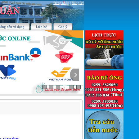
Đăng nhập
|
Đăng ký
ớng dẫn sử dụng
Liên hệ
Góp ý