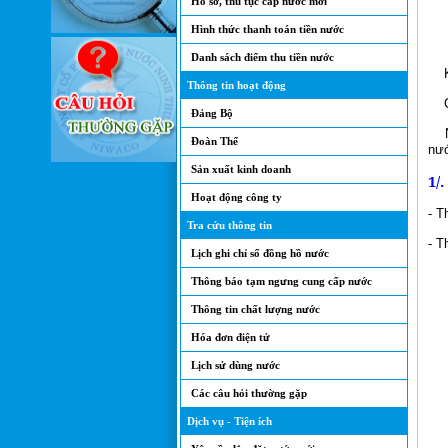
Hồ sơ, thủ tục cấp nước mới
Hình thức thanh toán tiền nước
Danh sách điểm thu tiền nước
Kí
Thông tin hoạt động
Côn
Đảng Bộ
Nhằ
Đoàn Thể
nướ
Sản xuất kinh doanh
1/
Hoạt động công ty
- T
Tra cứu thông tin
- T
Lịch ghi chỉ số đồng hồ nước
+ 
Thông báo tạm ngưng cung cấp nước
+ 
Thông tin chất lượng nước
+ 
Hóa đơn điện tử
+ 
Lịch sử dùng nước
+ 
Các câu hỏi thường gặp
Dịch vụ - Tiện ích
+ 