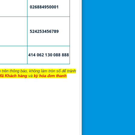
026884950001
524253456789
414 062 130 088 888
 trên thông báo, không làm tròn số để tránh
Mã Khách hàng
và
kỳ hóa đơn thanh