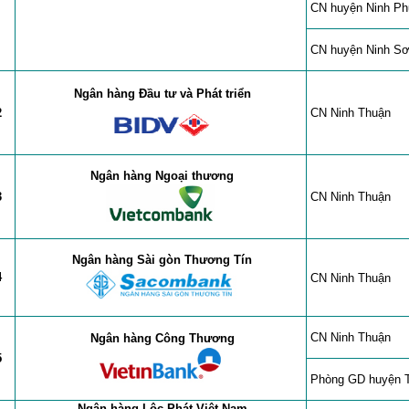
CN huyện Ninh P
CN huyện Ninh S
Ngân hàng Đầu tư và Phát triển
2
CN
Ninh Thuận
Ngân hàng
Ngoại thương
3
CN
Ninh Thuận
Ngân hàng
Sài gòn Thương Tín
4
CN
Ninh Thuận
CN
Ninh Thuận
Ngân hàng Công Thương
5
Phòng GD huyện 
Ngân hàng Lộc Phát Việt Nam