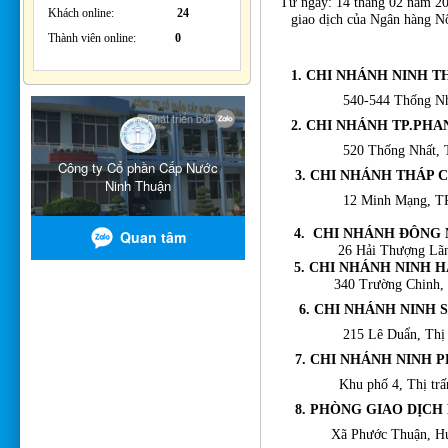
Từ ngày: 14 tháng 02 năm 201
Khách online:
24
giao dịch của Ngân hàng N
Thành viên online:
0
1. CHI NHÁNH NINH T
540-544 Thống Nh
2. CHI NHÁNH TP.PHA
520 Thống Nhất, 
3. CHI NHÁNH THÁP 
12 Minh Mạng,
TP
4. CHI NHÁNH ĐÔNG 
26 Hải Thượng Lãn Ô
5. CHI NHÁNH NINH H
340 Trường Chinh, 
6.
CHI NHÁNH NINH 
215 Lê Duẩn, Thị tr
7.
CHI NHÁNH NINH 
Khu phố 4, Thị tr
8. PHÒNG GIAO DỊCH
Xã Phước Thuận, H