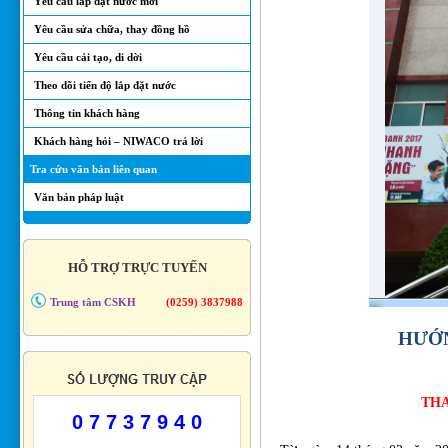
Yêu cầu lắp đặt nước mới
Yêu cầu sửa chữa, thay đồng hồ
Yêu cầu cải tạo, di dời
Theo dõi tiến độ lắp đặt nước
Thông tin khách hàng
Khách hàng hỏi – NIWACO trả lời
Tra cứu văn bản liên quan
Văn bản pháp luật
HỖ TRỢ TRỰC TUYẾN
Trung tâm CSKH
(0259) 3837988
HƯỚN
THA
0 7 7 3 7 9 4 0