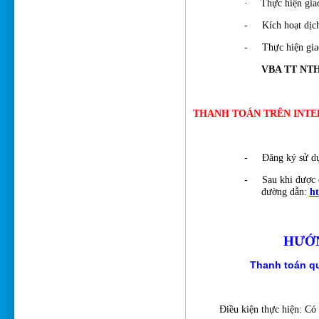
·
Thực hiện gia
-
Kích hoạt dịc
-
Thực hiện gia
VBA TT NTHWA
THANH TOÁN TRÊN INTE
-
Đăng ký sử dụ
-
Sau khi được 
đường dẫn:
ht
HƯỚN
Thanh toán qu
Điều kiện thực hiện: Có 