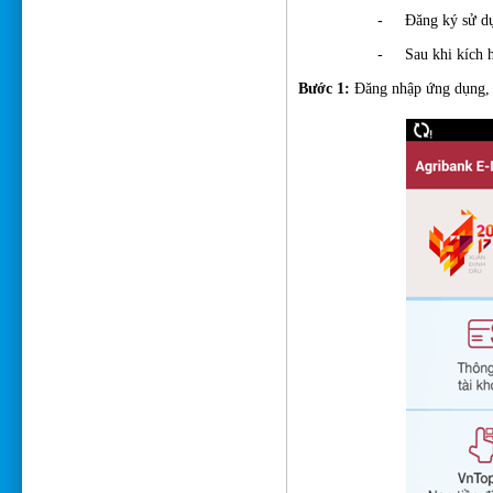
-
Đăng ký sử dụ
-
Sau khi kích 
Bước 1:
Đă
ng nhập ứng dụng, 