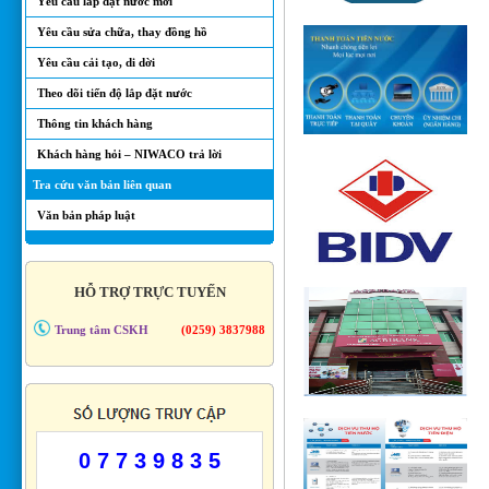
Yêu cầu lắp đặt nước mới
Yêu cầu sửa chữa, thay đồng hồ
Yêu cầu cải tạo, di dời
Theo dõi tiến độ lắp đặt nước
Thông tin khách hàng
Khách hàng hỏi – NIWACO trả lời
Tra cứu văn bản liên quan
Văn bản pháp luật
HỖ TRỢ TRỰC TUYẾN
Trung tâm CSKH
(0259) 3837988
0 7 7 3 9 8 3 5