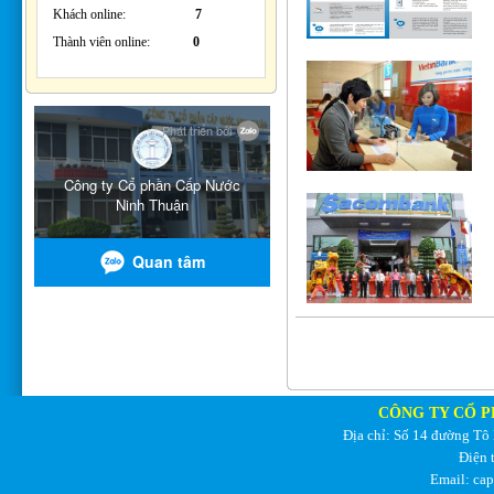
Khách online:
7
Thành viên online:
0
CÔNG TY CỔ P
Địa chỉ: Số 14 đường Tô
Điện 
Email: ca