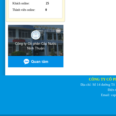
Khách online:
25
Thành viên online:
0
CÔNG TY CỔ P
Địa chỉ: Số 14 đường Tô
Điện 
Email: ca