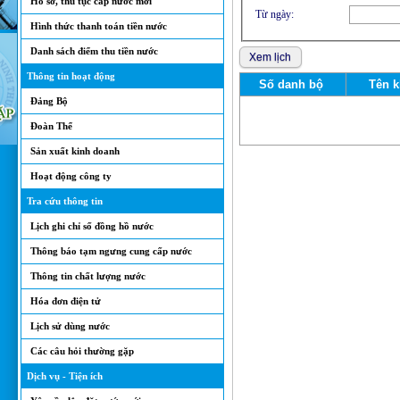
Hồ sơ, thủ tục cấp nước mới
Từ ngày:
Hình thức thanh toán tiền nước
Danh sách điểm thu tiền nước
Thông tin hoạt động
Số danh bộ
Tên 
Đảng Bộ
Đoàn Thể
Sản xuất kinh doanh
Hoạt động công ty
Tra cứu thông tin
Lịch ghi chỉ số đồng hồ nước
Thông báo tạm ngưng cung cấp nước
Thông tin chất lượng nước
Hóa đơn điện tử
Lịch sử dùng nước
Các câu hỏi thường gặp
Dịch vụ - Tiện ích