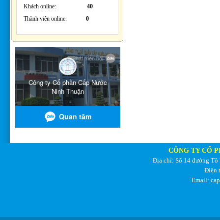
Khách online:
40
Thành viên online:
0
CÔNG TY CỔ P
Địa chỉ: Số 14 đường Tô
Điện 
Email: ca