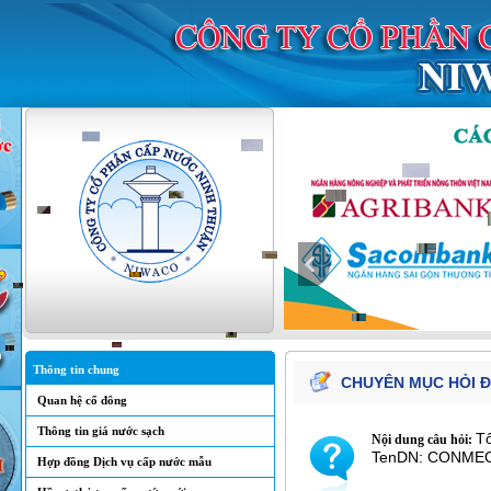
Thông tin chung
CHUYÊN MỤC HỎI 
Quan hệ cổ đông
Thông tin giá nước sạch
Tô
Nội dung câu hỏi:
TenDN: CONME
Hợp đồng Dịch vụ cấp nước mẫu