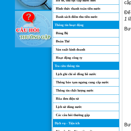
Hồ sơ, thủ tục cấp nước mới
cậ
Hình thức thanh toán tiền nước
Để 
Danh sách điểm thu tiền nước
1 l
Thông tin hoạt động
Bướ
Đảng Bộ
Đoàn Thể
Sản xuất kinh doanh
Hoạt động công ty
Tra cứu thông tin
Lịch ghi chỉ số đồng hồ nước
Thông báo tạm ngưng cung cấp nước
Thông tin chất lượng nước
Hóa đơn điện tử
Lịch sử dùng nước
Các câu hỏi thường gặp
Dịch vụ - Tiện ích
Bư