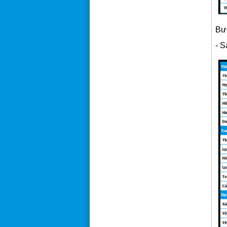
Bư
- S