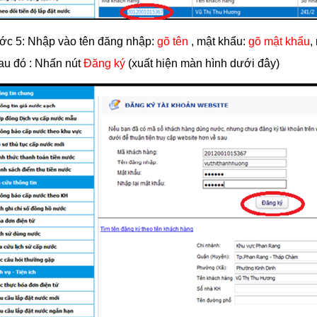
ớc 5:
Nhập vào tên đăng nhập:
gõ tên
, mật khẩu:
gõ mật khẩu
,
au đó : Nh
ấn nút
Đăng ký
(xuất hiện màn hình dưới đây)