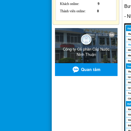
Khách online:
9
Bướ
Thành viên online:
0
-
N