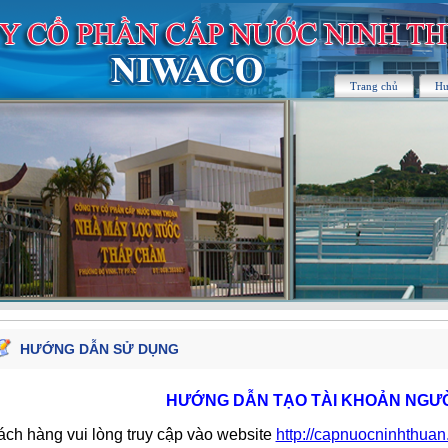
Trang chủ
Hư
HƯỚNG DẪN SỬ DỤNG
HƯỚNG DẪN TẠO TÀI KHOẢN NGƯ
ch hàng vui lòng truy cập vào website
http://capnuocninhthua