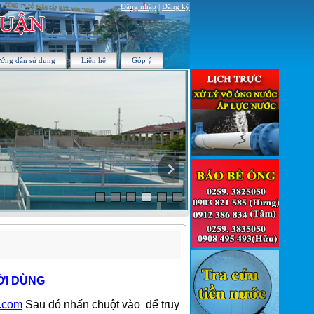
Đăng nhập
|
Đăng ký
ớng dẫn sử dụng
Liên hệ
Góp ý
ỜI DÙNG
n.com
Sau
đó nhấn chuột vào để truy