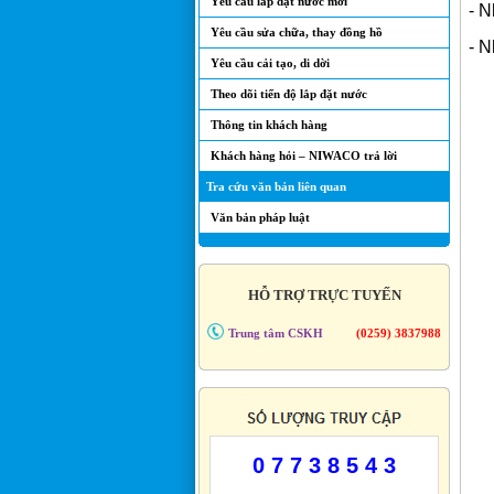
Yêu cầu lắp đặt nước mới
- N
Yêu cầu sửa chữa, thay đồng hồ
-
Nh
Yêu cầu cải tạo, di dời
Theo dõi tiến độ lắp đặt nước
Thông tin khách hàng
Khách hàng hỏi – NIWACO trả lời
Tra cứu văn bản liên quan
Văn bản pháp luật
HỖ TRỢ TRỰC TUYẾN
Trung tâm CSKH
(0259) 3837988
0 7 7 3 8 5 4 3